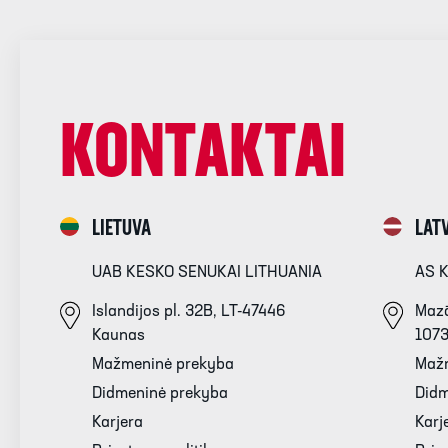
KONTAKTAI
LIETUVA
LATV
UAB KESKO SENUKAI LITHUANIA
AS 
Islandijos pl. 32B, LT-47446
Mazā
Kaunas
107
Mažmeninė prekyba
Maž
Didmeninė prekyba
Didm
Karjera
Karj