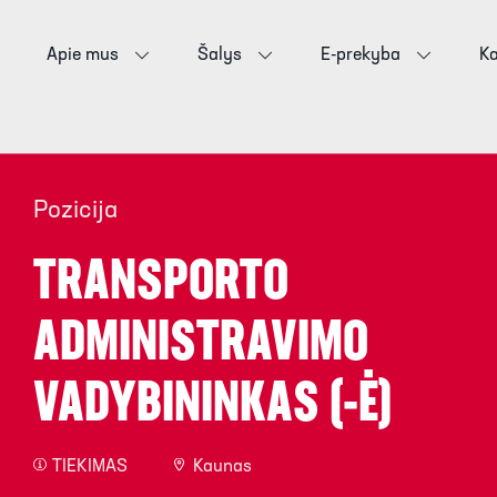
Apie mus
Šalys
E-prekyba
Ka
Pozicija
TRANSPORTO
ADMINISTRAVIMO
VADYBININKAS (-Ė)
TIEKIMAS
Kaunas