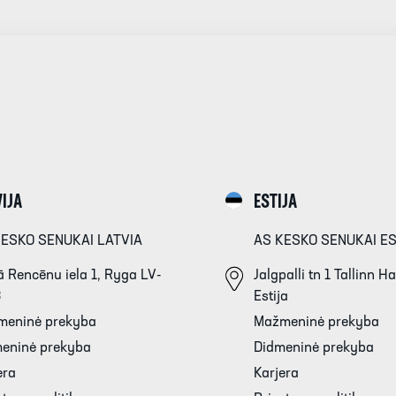
IJA
ESTIJA
KESKO SENUKAI LATVIA
AS KESKO SENUKAI E
 Rencēnu iela 1, Ryga LV-
Jalgpalli tn 1 Tallinn 
3
Estija
meninė prekyba
Mažmeninė prekyba
eninė prekyba
Didmeninė prekyba
era
Karjera