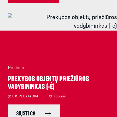
Pozicija
PREKYBOS OBJEKTŲ PRIEŽIŪROS
VADYBININKAS (-Ė)
EKSPLOATACIJA
Kaunas
SIŲSTI CV