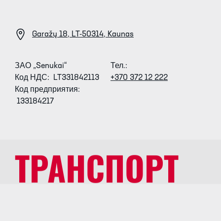
Garažų 18, LT-50314, Kaunas
ЗАО „Senukai“
Тел
.:
Код НДС: LT331842113
+370 372 12 222
Код предприятия:
133184217
ТРАНСПОРТ