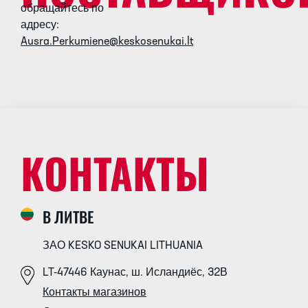
обращайтесь по
адресу:
Ausra.Perkumiene@keskosenukai.lt
КОНТАКТЫ
В ЛИТВЕ
ЗАО KESKO SENUKAI LITHUANIA
LT-47446 Каунас, ш. Исландиёс, 32В
Контакты магазинов