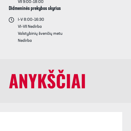
VII 9:00–18:00
Didmeninės prekybos skyrius
I–V 8:00–16:30
VI–VII Nedirba
Valstybinių švenčių metu
Nedirba
ANYKŠČIAI