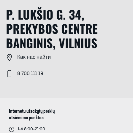
P. LUKŠIO G. 34,
PREKYBOS CENTRE
BANGINIS, VILNIUS
Как нас найти
8 700 111 19
Internetu užsakytų prekių
atsiėmimo punktas
I–V 8:00–21:00