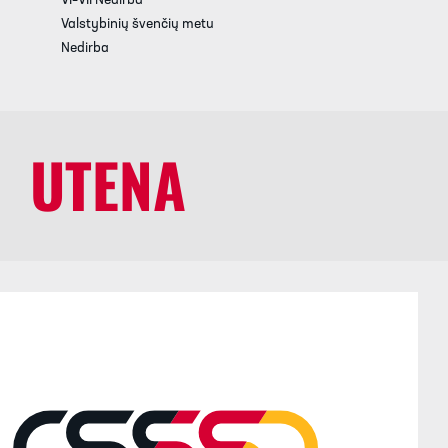
VI–VII Nedirba
Valstybinių švenčių metu
Nedirba
UTENA