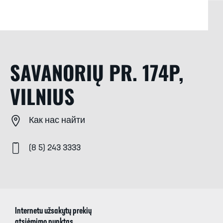
SAVANORIŲ PR. 174P,
VILNIUS
Как нас найти
(8 5) 243 3333
Internetu užsakytų prekių
atsiėmimo punktas