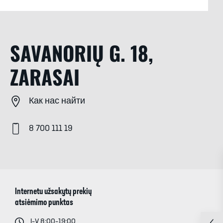
SAVANORIŲ G. 18,
ZARASAI
Как нас найти
8 700 111 19
Internetu užsakytų prekių
atsiėmimo punktas
I–V 8:00–19:00