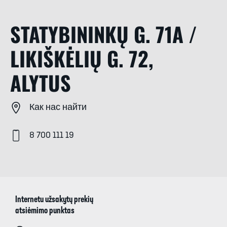
STATYBININKŲ G. 71A /
LIKIŠKĖLIŲ G. 72,
ALYTUS
Как нас найти
8 700 111 19
Internetu užsakytų prekių
atsiėmimo punktas